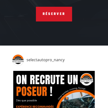
RÉSERVER
selectautopro_nancy